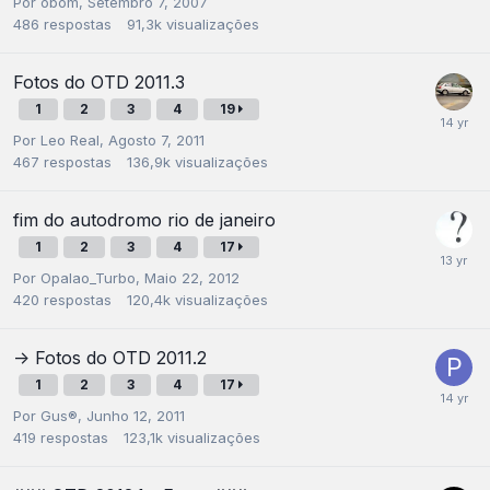
Por
obom
,
Setembro 7, 2007
486
respostas
91,3k
visualizações
Fotos do OTD 2011.3
1
2
3
4
19
Por
Leo Real
,
Agosto 7, 2011
467
respostas
136,9k
visualizações
fim do autodromo rio de janeiro
1
2
3
4
17
Por
Opalao_Turbo
,
Maio 22, 2012
420
respostas
120,4k
visualizações
-> Fotos do OTD 2011.2
1
2
3
4
17
Por
Gus®
,
Junho 12, 2011
419
respostas
123,1k
visualizações