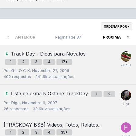
ORDENAR POR
ANTERIOR
Página 1 de 87
PRÓXIMA
Track Day - Dicas para Novatos
1
2
3
4
17
Por
G L O C K
,
Novembro 27, 2006
402
respostas
241,9k
visualizações
Lista de e-mails Oktane TrackDay
1
2
Por
Digo
,
Novembro 9, 2007
26
respostas
33,9k
visualizações
[TRACKDAY BSB] Videos, Fotos, Relatos...
1
2
3
4
35