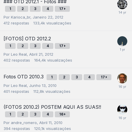
### OTD 2012.1 - Fotos ###
1
2
3
4
17
Por
Karioca_br
,
Janeiro 22, 2012
412
respostas
133,4k
visualizações
[FOTOS] OTD 2012.2
1
2
3
4
17
Por
Leo Real
,
Abril 21, 2012
402
respostas
164,4k
visualizações
Fotos OTD 2010.3
1
2
3
4
17
Por
Leo Real
,
Junho 13, 2010
401
respostas
112,8k
visualizações
(FOTOS 2010.2) POSTEM AQUI AS SUAS!!
1
2
3
4
16
Por
andre_romero
,
Abril 11, 2010
394
respostas
120,1k
visualizações