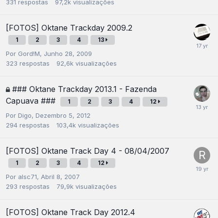
331
respostas
97,2k
visualizações
[FOTOS] Oktane Trackday 2009.2
1
2
3
4
13
Por
Gord!M
,
Junho 28, 2009
323
respostas
92,6k
visualizações
### Oktane Trackday 2013.1 - Fazenda
Capuava ###
1
2
3
4
12
Por
Digo
,
Dezembro 5, 2012
294
respostas
103,4k
visualizações
[FOTOS] Oktane Track Day 4 - 08/04/2007
1
2
3
4
12
Por
alsc71
,
Abril 8, 2007
293
respostas
79,9k
visualizações
[FOTOS] Oktane Track Day 2012.4