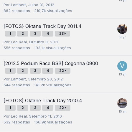
Por
Lambert
,
Julho 31, 2012
862
respostas
210,7k
visualizações
[FOTOS} Oktane Track Day 2011.4
1
2
3
4
23
Por
Leo Real
,
Outubro 8, 2011
556
respostas
193,1k
visualizações
[2012.5 Podium Race BSB] Cegonha 0800
1
2
3
4
22
Por
Lambert
,
Setembro 20, 2012
544
respostas
141,2k
visualizações
[FOTOS] Oktane Track Day 2010.4
1
2
3
4
22
Por
Leo Real
,
Setembro 11, 2010
532
respostas
166,9k
visualizações