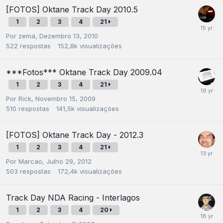
[FOTOS] Oktane Track Day 2010.5
1
2
3
4
21
Por
zema
,
Dezembro 13, 2010
522
respostas
152,8k
visualizações
***Fotos*** Oktane Track Day 2009.04
1
2
3
4
21
Por
Rick
,
Novembro 15, 2009
510
respostas
141,5k
visualizações
[FOTOS] Oktane Track Day - 2012.3
1
2
3
4
21
Por
Marcao
,
Julho 29, 2012
503
respostas
172,4k
visualizações
Track Day NDA Racing - Interlagos
1
2
3
4
20