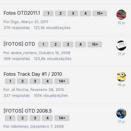
Fotos OTD2011.1
1
2
3
4
15
Por
Digo
,
Março 21, 2011
370
respostas
121,3k
visualizações
[FOTOS] OTD
1
2
3
4
15
Por
andre_romero
,
Outubro 19, 2008
368
respostas
123,6k
visualizações
Fotos Track Day #1 / 2010
1
2
3
4
14
Por
Jô Rocha
,
Fevereiro 28, 2010
337
respostas
105k
visualizações
[FOTOS] OTD 2008.5
1
2
3
4
14
Por
mlbimmer
,
Dezembro 7, 2008