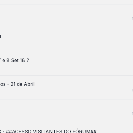
l
 e 8 Set 18 ?
 - 21 de Abril
S - ##ACESSO VISITANTES DO FÓRUM##