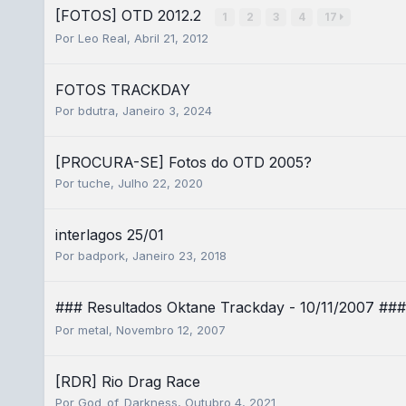
[FOTOS] OTD 2012.2
1
2
3
4
17
Por
Leo Real
,
Abril 21, 2012
FOTOS TRACKDAY
Por
bdutra
,
Janeiro 3, 2024
[PROCURA-SE] Fotos do OTD 2005?
Por
tuche
,
Julho 22, 2020
interlagos 25/01
Por
badpork
,
Janeiro 23, 2018
### Resultados Oktane Trackday - 10/11/2007 ##
Por
metal
,
Novembro 12, 2007
[RDR] Rio Drag Race
Por
God_of_Darkness
,
Outubro 4, 2021