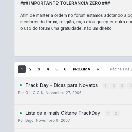
### IMPORTANTE: TOLERANCIA ZERO ###
Afim de manter a ordem no fórum estamos adotando a p
membros do fórum, religião, raça e/ou qualquer outra co
o uso do fórum uma gratuidade, não um direito.
1
2
3
4
5
6
PRÓXIMA
Página 1 de
Track Day - Dicas para Novatos
1
2
3
4
Por
G L O C K
,
Novembro 27, 2006
Lista de e-mails Oktane TrackDay
1
2
Por
Digo
,
Novembro 9, 2007