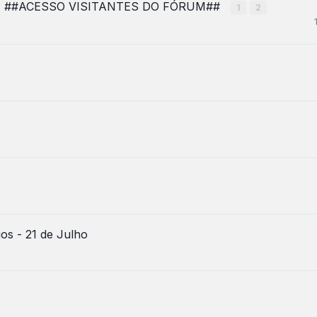
 - ##ACESSO VISITANTES DO FÓRUM##
1
2
s - 21 de Julho