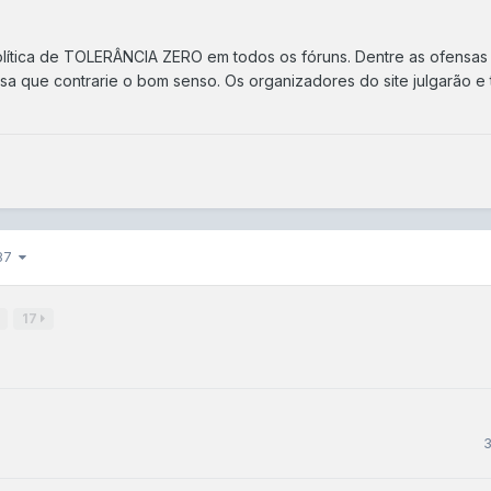
olítica de TOLERÂNCIA ZERO
em todos os fóruns. Dentre as ofensas 
isa que contrarie o bom senso. Os organizadores do site julgarão 
 87
17
3