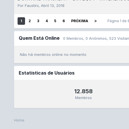
Por
Faustini
,
Abril 13, 2018
1
2
3
4
5
6
PRÓXIMA
Página 1 de
Quem Está Online
0 Membros, 0 Anônimos, 523 Visitan
Não há membros online no momento
Estatísticas de Usuários
12.858
Membros
Home