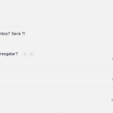
ntos? Será ?!
resgatar?
1
2
5