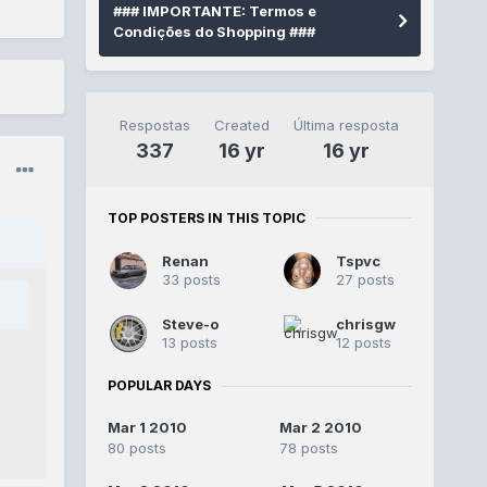
### IMPORTANTE: Termos e
Condições do Shopping ###
Respostas
Created
Última resposta
337
16 yr
16 yr
TOP POSTERS IN THIS TOPIC
Renan
Tspvc
33 posts
27 posts
Steve-o
chrisgw
13 posts
12 posts
POPULAR DAYS
Mar 1 2010
Mar 2 2010
80 posts
78 posts