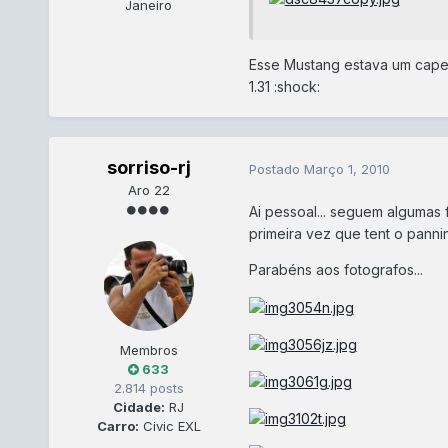
Janeiro
Esse Mustang estava um capet
1.31 :shock:
sorriso-rj
Postado
Março 1, 2010
Aro 22
Ai pessoal... seguem algumas f
primeira vez que tent o panning...
Parabéns aos fotografos...
Membros
633
2.814 posts
Cidade:
RJ
Carro:
Civic EXL