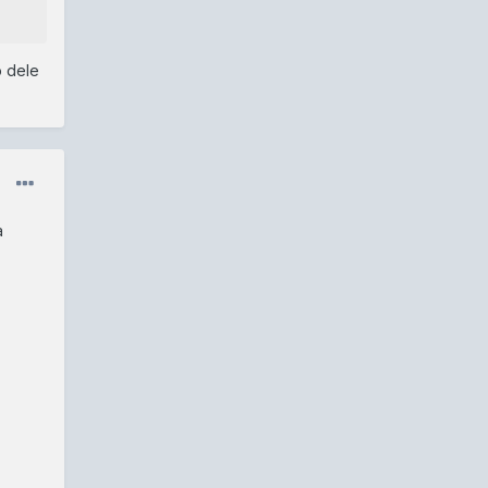
o dele
a