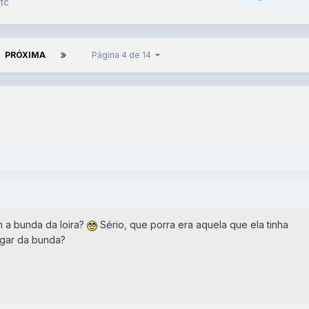
tc
PRÓXIMA
Página 4 de 14
m a bunda da loira?
Sério, que porra era aquela que ela tinha
ugar da bunda?