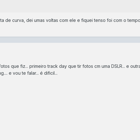
a de curva, dei umas voltas com ele e fiquei tenso foi com o temp
otos que fiz... primeiro track day que tir fotos cm uma DSLR... e outr
. e vou te falar... é dificil...