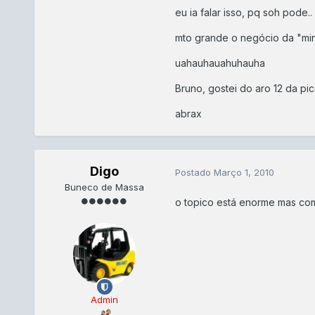
eu ia falar isso, pq soh pode..
mto grande o negócio da "mi
uahauhauahuhauha
Bruno, gostei do aro 12 da pic
abrax
Digo
Postado
Março 1, 2010
Buneco de Massa
o topico está enorme mas com
Admin