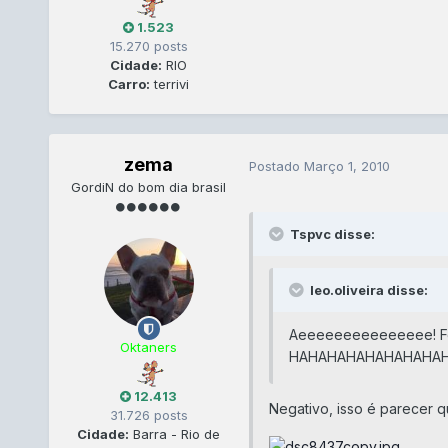
1.523
15.270 posts
Cidade:
RIO
Carro:
terrivi
zema
Postado
Março 1, 2010
GordiN do bom dia brasil
Tspvc disse:
leo.oliveira disse:
Aeeeeeeeeeeeeeee! Fot
Oktaners
HAHAHAHAHAHAHAHAHAHAH
12.413
Negativo, isso é parecer 
31.726 posts
Cidade:
Barra - Rio de