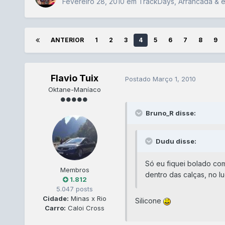
Fevereiro 28, 2010
em
TrackDays, Arrancada & e
ANTERIOR
1
2
3
4
5
6
7
8
9
Flavio Tuix
Postado
Março 1, 2010
Oktane-Maníaco
Bruno_R disse:
Dudu disse:
Só eu fiquei bolado co
Membros
dentro das calças, no l
1.812
5.047 posts
Cidade:
Minas x Rio
Silicone
Carro:
Caloi Cross