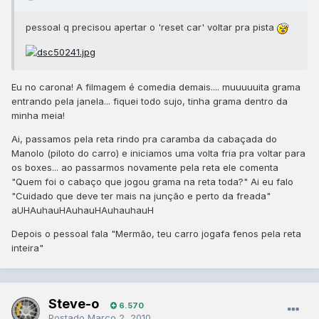
pessoal q precisou apertar o 'reset car' voltar pra pista
Eu no carona! A filmagem é comedia demais.... muuuuuita grama
entrando pela janela... fiquei todo sujo, tinha grama dentro da
minha meia!
Ai, passamos pela reta rindo pra caramba da cabaçada do
Manolo (piloto do carro) e iniciamos uma volta fria pra voltar para
os boxes... ao passarmos novamente pela reta ele comenta
"Quem foi o cabaço que jogou grama na reta toda?" Ai eu falo
"Cuidado que deve ter mais na junção e perto da freada"
aUHAuhauHAuhauHAuhauhauH
Depois o pessoal fala "Mermão, teu carro jogafa fenos pela reta
inteira"
Steve-o
6.570
Postado
Março 2, 2010