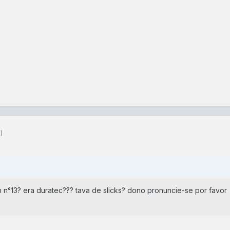
)
n°13? era duratec??? tava de slicks? dono pronuncie-se por favor