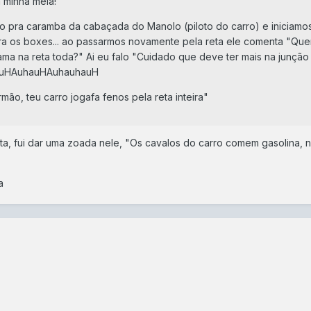
a minha meia!
do pra caramba da cabaçada do Manolo (piloto do carro) e iniciamo
para os boxes... ao passarmos novamente pela reta ele comenta "Qu
ma na reta toda?" Ai eu falo "Cuidado que deve ter mais na junção
hauHAuhauHAuhauhauH
mão, teu carro jogafa fenos pela reta inteira"
sta, fui dar uma zoada nele, "Os cavalos do carro comem gasolina, 
a