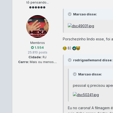
tô pensando...
Marcao disse:
Porschezinho lindo esse, foi a
Membros
1.554
8)
25.810 posts
Cidade:
RJ
rodrigoallemand disse:
Carro:
Mais ou menos....
Marcao disse:
pessoal q precisou apert
Eu no carona! A filmagem é 