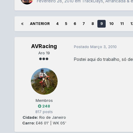
Fevereiro 28, 2010
em
TrackDays, Arrancada & e
ANTERIOR
4
5
6
7
8
9
10
11
1
AVRacing
Postado
Março 3, 2010
Aro 19
Postei aqui do trabalho, só d
Membros
248
817 posts
Cidade:
Rio de Janeiro
Carro:
E46 01' | WK 05'