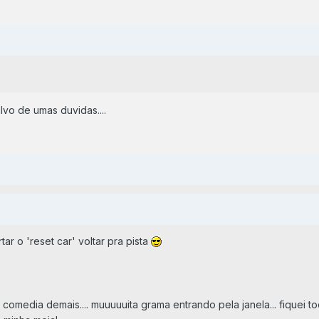
lvo de umas duvidas....
ar o 'reset car' voltar pra pista
comedia demais.... muuuuuita grama entrando pela janela... fiquei t