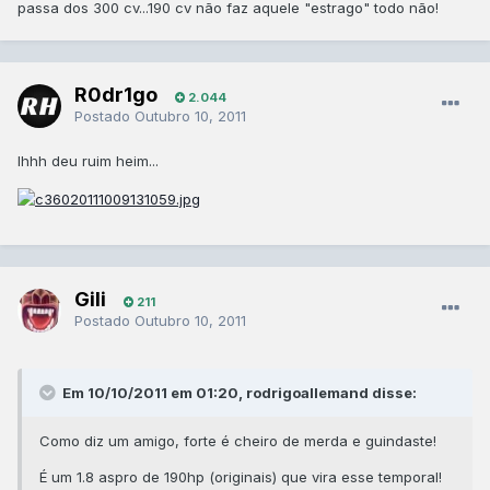
passa dos 300 cv...190 cv não faz aquele "estrago" todo não!
R0dr1go
2.044
Postado
Outubro 10, 2011
Ihhh deu ruim heim...
Gili
211
Postado
Outubro 10, 2011
Em 10/10/2011 em 01:20, rodrigoallemand disse:
Como diz um amigo, forte é cheiro de merda e guindaste!
É um 1.8 aspro de 190hp (originais) que vira esse temporal!