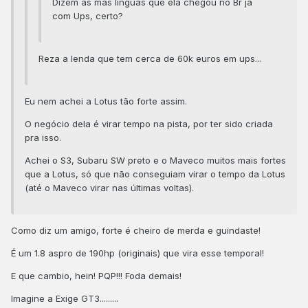
Dizem as más linguas que ela chegou no Br já
com Ups, certo?
Reza a lenda que tem cerca de 60k euros em ups...
Eu nem achei a Lotus tão forte assim.
O negócio dela é virar tempo na pista, por ter sido criada
pra isso.
Achei o S3, Subaru SW preto e o Maveco muitos mais fortes
que a Lotus, só que não conseguiam virar o tempo da Lotus
(até o Maveco virar nas últimas voltas).
Como diz um amigo, forte é cheiro de merda e guindaste!
É um 1.8 aspro de 190hp (originais) que vira esse temporal!
E que cambio, hein! PQP!!! Foda demais!
Imagine a Exige GT3.........