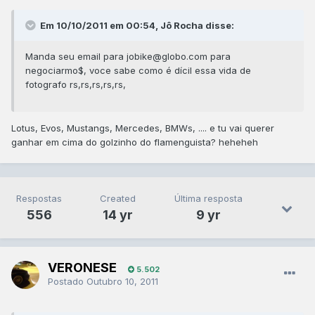
Em 10/10/2011 em 00:54, Jô Rocha disse:
Manda seu email para jobike@globo.com para
negociarmo$, voce sabe como é dícil essa vida de
fotografo rs,rs,rs,rs,rs,
Lotus, Evos, Mustangs, Mercedes, BMWs, .... e tu vai querer
ganhar em cima do golzinho do flamenguista? heheheh
Respostas
Created
Última resposta
556
14 yr
9 yr
VERONESE
5.502
Postado
Outubro 10, 2011