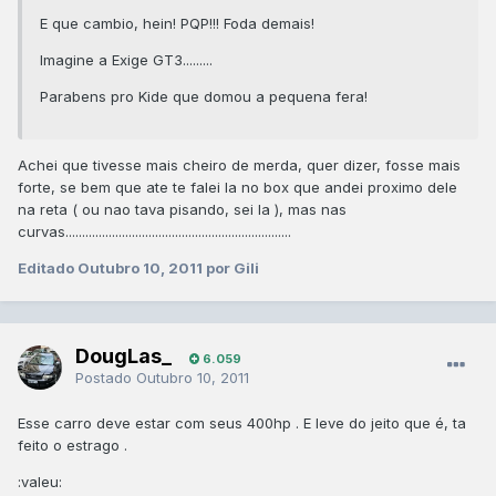
E que cambio, hein! PQP!!! Foda demais!
Imagine a Exige GT3.........
Parabens pro Kide que domou a pequena fera!
Achei que tivesse mais cheiro de merda, quer dizer, fosse mais
forte, se bem que ate te falei la no box que andei proximo dele
na reta ( ou nao tava pisando, sei la ), mas nas
curvas....................................................................
Editado
Outubro 10, 2011
por Gili
DougLas_
6.059
Postado
Outubro 10, 2011
Esse carro deve estar com seus 400hp . E leve do jeito que é, ta
feito o estrago .
:valeu: