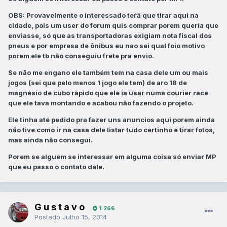
OBS: Provavelmente o interessado terá que tirar aqui na
cidade, pois um user do forum quis comprar porem queria que
enviasse, só que as transportadoras exigiam nota fiscal dos
pneus e por empresa de ônibus eu nao sei qual foio motivo
porem ele tb não conseguiu frete pra envio.
Se não me engano ele também tem na casa dele um ou mais
jogos (sei que pelo menos 1 jogo ele tem) de aro 18 de
magnésio de cubo rápido que ele ia usar numa courier race
que ele tava montando e acabou não fazendo o projeto.
Ele tinha até pedido pra fazer uns anuncios aqui porem ainda
não tive como ir na casa dele listar tudo certinho e tirar fotos,
mas ainda não consegui.
Porem se alguem se interessar em alguma coisa só enviar MP
que eu passo o contato dele.
G u s t a v o
1.266
Postado
Julho 15, 2014