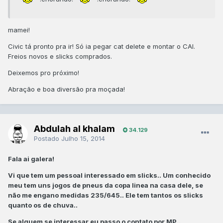
mamei!
Civic tá pronto pra ir! Só ia pegar cat delete e montar o CAI.
Freios novos e slicks comprados.
Deixemos pro próximo!
Abração e boa diversão pra moçada!
Abdulah al khalam
34.129
Postado
Julho 15, 2014
Fala ai galera!
Vi que tem um pessoal interessado em slicks.. Um conhecido
meu tem uns jogos de pneus da copa linea na casa dele, se
não me engano medidas 235/645.. Ele tem tantos os slicks
quanto os de chuva..
Se alguem se interessar eu passo o contato por MP..