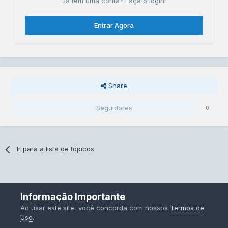
Já tem uma conta? Faça o login.
Entrar Agora
Share
Seguidores
0
Ir para a lista de tópicos
Idiomas
Contato
Informação Importante
Powered by Invision Community
Ao usar este site, você concorda com nossos
Termos de
Uso
.