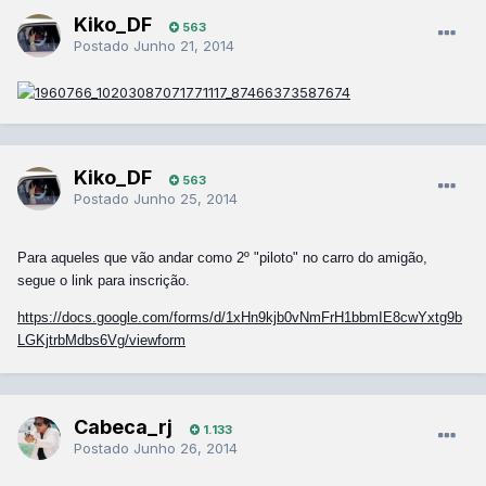
Kiko_DF
563
Postado
Junho 21, 2014
Kiko_DF
563
Postado
Junho 25, 2014
Para aqueles que vão andar como 2º "piloto" no carro do amigão,
segue o link para inscrição.
https://docs.google.com/forms/d/1xHn9kjb0vNmFrH1bbmIE8cwYxtg9b
LGKjtrbMdbs6Vg/viewform
Cabeca_rj
1.133
Postado
Junho 26, 2014