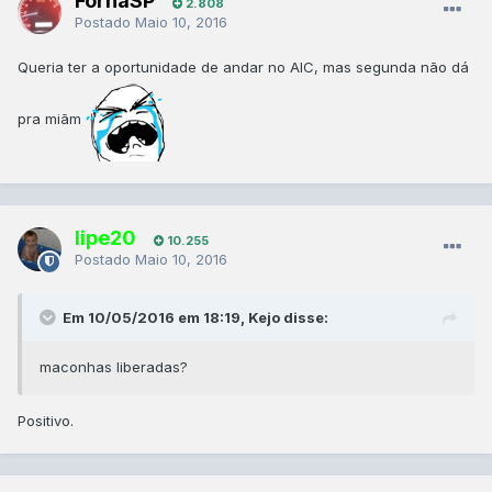
FornaSP
2.808
Postado
Maio 10, 2016
Queria ter a oportunidade de andar no AIC, mas segunda não dá
pra miãm
lipe20
10.255
Postado
Maio 10, 2016
Em 10/05/2016 em 18:19, Kejo disse:
maconhas liberadas?
Positivo.