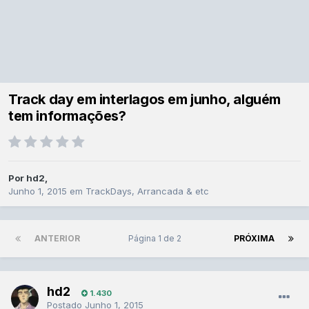
Track day em interlagos em junho, alguém
tem informações?
Por
hd2
,
Junho 1, 2015
em
TrackDays, Arrancada & etc
ANTERIOR
Página 1 de 2
PRÓXIMA
hd2
1.430
Postado
Junho 1, 2015