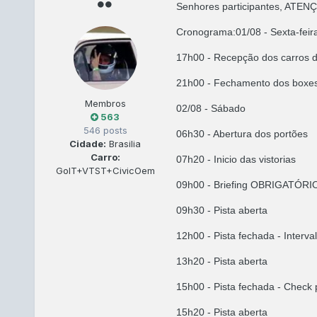
Senhores participantes, ATEN
Cronograma:
01/08 - Sexta-feir
17h00 - Recepção dos carros de 
21h00 - Fechamento dos boxe
Membros
02/08 - Sábado
563
546 posts
06h30 - Abertura dos portões
Cidade:
Brasilia
Carro:
07h20 - Inicio das vistorias
GolT+VTST+CivicOem
09h00 - Briefing OBRIGATÓRIO!
09h30 - Pista aberta
12h00 - Pista fechada - Interva
13h20 - Pista aberta
15h00 - Pista fechada - Check 
15h20 - Pista aberta