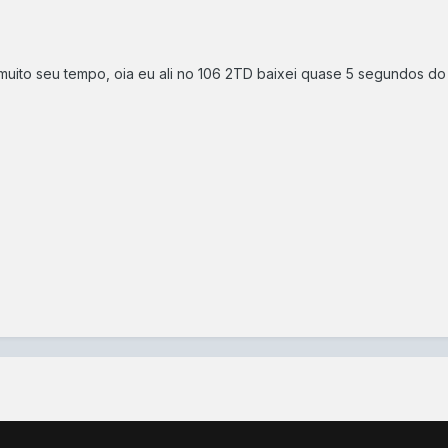
uito seu tempo, oia eu ali no 106 2TD baixei quase 5 segundos do
ã, tirei algumas fotos: