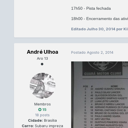
17h50 - Pista fechada
18h00 - Encerramento das ativ
Editado
Julho 30, 2014
por K
André Ulhoa
Postado
Agosto 2, 2014
Aro 13
Membros
15
18 posts
Cidade:
Brasília
Carro:
Subaru impreza