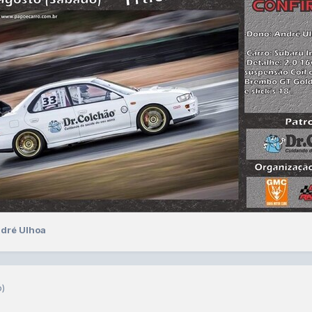
ndré Ulhoa
o)