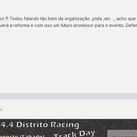
ko !!! Todos falando tão bem da organização ,pista ,etc . , acho qu
averá a reforma e com isso um futuro promissor para o evento .Def
o)