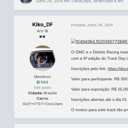
Julho 24, 2014
em
TrackDays, Arrancada & etc
Kiko_DF
Postado
Julho 24, 2014
Aro 18
O GMC e o Distrito Racing mai
com a 4ª edição do Track Day 
Inscrições pelo link:
https://doc
Membros
Valor para participante: R$ 300
563
546 posts
Valor para exposição: R$ 25,00
Cidade:
Brasilia
Carro:
Inscrições abertas até o dia 01
GolT+VTST+CivicOem
O motivo para este track tão p