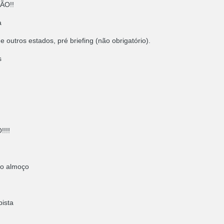
ÇÃO!!
a
outros estados, pré briefing (não obrigatório).
s
!!!
lo almoço
pista