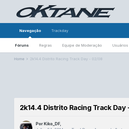
Navegação
Trackday
Fóruns
Regras
Equipe de Moderação
Usuários
Home
2k14.4 Distrito Racing Track Day - 02/08
2k14.4 Distrito Racing Track Day 
Por
Kiko_DF
,