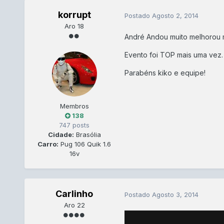
korrupt
Postado
Agosto 2, 2014
Aro 18
André Andou muito melhorou m
Evento foi TOP mais uma vez.
Parabéns kiko e equipe!
Membros
138
747 posts
Cidade:
Brasólia
Carro:
Pug 106 Quik 1.6
16v
Carlinho
Postado
Agosto 3, 2014
Aro 22
Passei rápido no TD pela manh