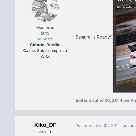
Membros
15
Samurai is Ready!!!
18 posts
Cidade:
Brasília
Carro:
Subaru impreza
WRX
Editado
Julho 26, 2014
por A
Kiko_DF
Postado
Julho 30, 2014
(editad
Aro 18