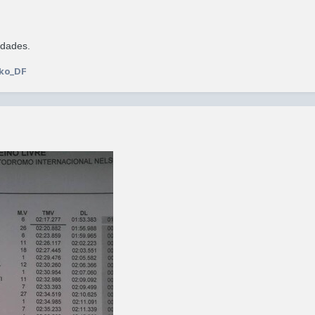
idades.
iko_DF