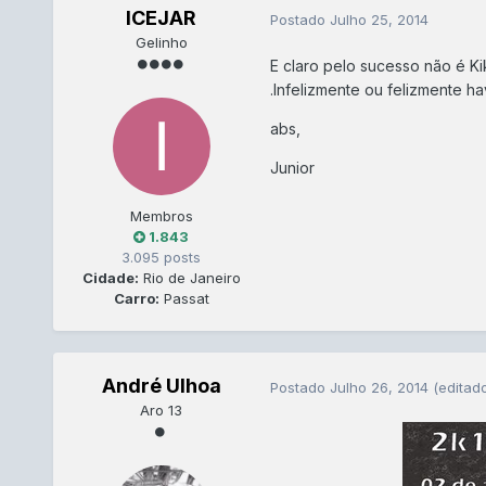
ICEJAR
Postado
Julho 25, 2014
Gelinho
E claro pelo sucesso não é Ki
.Infelizmente ou felizmente h
abs,
Junior
Membros
1.843
3.095 posts
Cidade:
Rio de Janeiro
Carro:
Passat
André Ulhoa
Postado
Julho 26, 2014
(editad
Aro 13