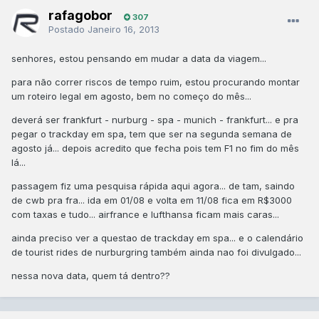
rafagobor
307
Postado
Janeiro 16, 2013
senhores, estou pensando em mudar a data da viagem...
para não correr riscos de tempo ruim, estou procurando montar
um roteiro legal em agosto, bem no começo do mês...
deverá ser frankfurt - nurburg - spa - munich - frankfurt... e pra
pegar o trackday em spa, tem que ser na segunda semana de
agosto já... depois acredito que fecha pois tem F1 no fim do mês
lá...
passagem fiz uma pesquisa rápida aqui agora... de tam, saindo
de cwb pra fra... ida em 01/08 e volta em 11/08 fica em R$3000
com taxas e tudo... airfrance e lufthansa ficam mais caras...
ainda preciso ver a questao de trackday em spa... e o calendário
de tourist rides de nurburgring também ainda nao foi divulgado...
nessa nova data, quem tá dentro??