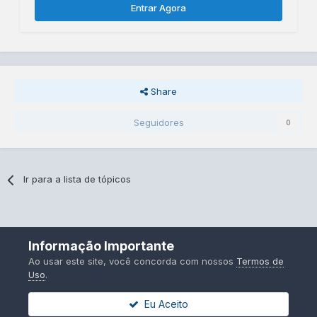
Entrar Agora
Share
Seguidores
0
Ir para a lista de tópicos
Idiomas
Contato
Informação Importante
Powered by Invision Community
Ao usar este site, você concorda com nossos
Termos de
Uso
.
Eu Aceito