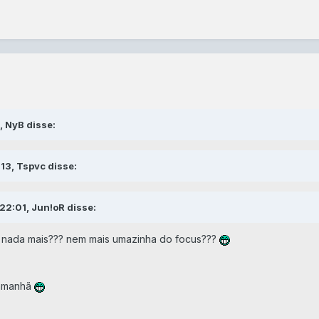
, NyB disse:
13, Tspvc disse:
22:01, Jun!oR disse:
 nada mais??? nem mais umazinha do focus???
 amanhã