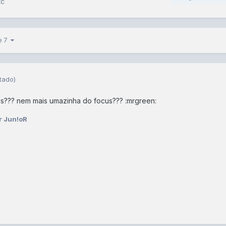
tc
de 7
tado)
s??? nem mais umazinha do focus??? :mrgreen:
r Jun!oR