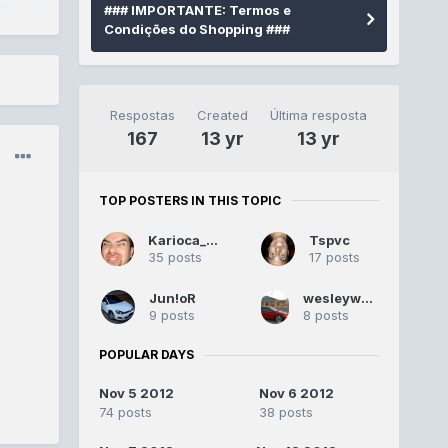
### IMPORTANTE: Termos e
Condições do Shopping ###
Respostas
Created
Última resposta
167
13 yr
13 yr
TOP POSTERS IN THIS TOPIC
Karioca_br
Tspvc
35 posts
17 posts
Jun!oR
wesleywolver
9 posts
8 posts
POPULAR DAYS
Nov 5 2012
Nov 6 2012
74 posts
38 posts