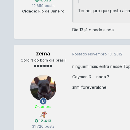
4.533
12.659 posts
Tenho, juro que posto am
Cidade:
Rio de Janeiro
Dia 13 já e nada ainda!
zema
Postado
Novembro 13, 2012
GordiN do bom dia brasil
ninguem mais entra nesse Top
Cayman R ... nada ?
:mm_foreveralone:
Oktaners
12.413
31.726 posts