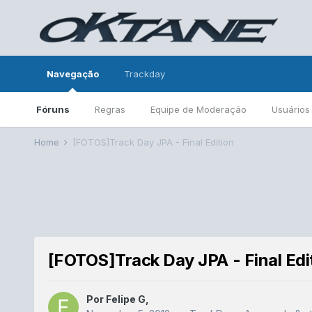
Navegação
Trackday
Fóruns
Regras
Equipe de Moderação
Usuários
Home
[FOTOS]Track Day JPA - Final Edition
[FOTOS]Track Day JPA - Final Edi
Por
Felipe G
,