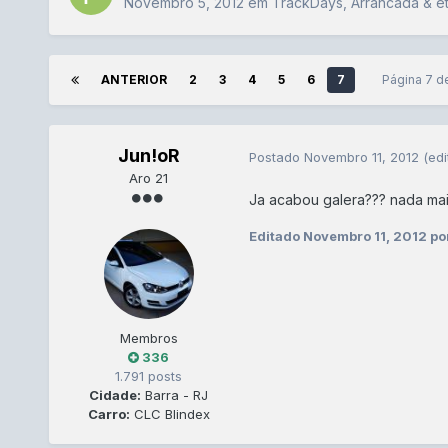
Novembro 5, 2012
em
TrackDays, Arrancada & e
ANTERIOR
2
3
4
5
6
7
Página 7 
Jun!oR
Postado
Novembro 11, 2012
(edi
Aro 21
Ja acabou galera??? nada mai
Editado
Novembro 11, 2012
po
Membros
336
1.791 posts
Cidade:
Barra - RJ
Carro:
CLC Blindex