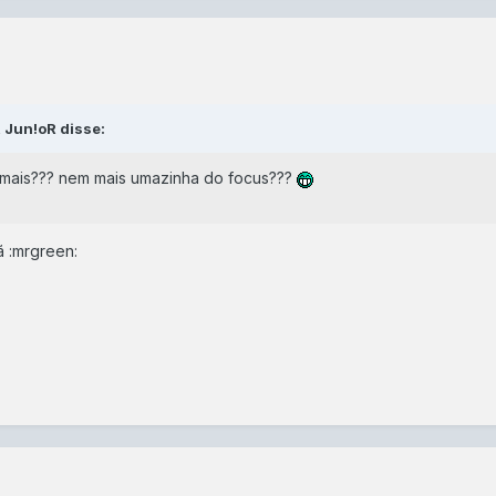
 Jun!oR disse:
 mais??? nem mais umazinha do focus???
 :mrgreen: