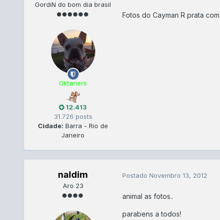
GordiN do bom dia brasil
Fotos do Cayman R prata com in
Oktaners
12.413
31.726 posts
Cidade:
Barra - Rio de
Janeiro
naldim
Postado
Novembro 13, 2012
Aro 23
animal as fotos..
parabens a todos!