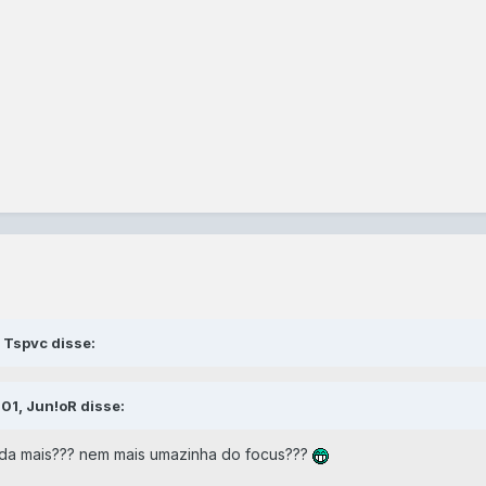
 Tspvc disse:
01, Jun!oR disse:
da mais??? nem mais umazinha do focus???