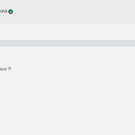
anhã
ico ?!