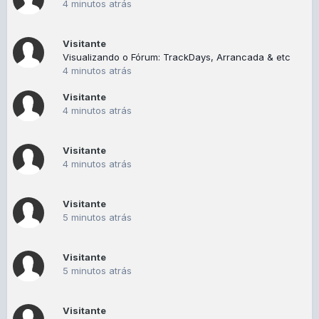
4 minutos atrás
Visitante
Visualizando o Fórum: TrackDays, Arrancada & etc
4 minutos atrás
Visitante
4 minutos atrás
Visitante
4 minutos atrás
Visitante
5 minutos atrás
Visitante
5 minutos atrás
Visitante