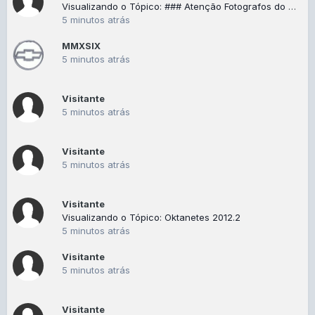
Visualizando o Tópico: ### Atenção Fotografos do OTD 2009.2 ###
5 minutos atrás
MMXSIX
5 minutos atrás
Visitante
5 minutos atrás
Visitante
5 minutos atrás
Visitante
Visualizando o Tópico: Oktanetes 2012.2
5 minutos atrás
Visitante
5 minutos atrás
Visitante