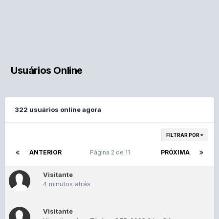
Usuários Online
322 usuários online agora
FILTRAR POR
ANTERIOR
Página 2 de 11
PRÓXIMA
Visitante
4 minutos atrás
Visitante