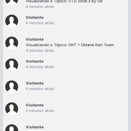
Visualizando o Tópico: OTD 2008.3 by Gili
4 minutos atrás
Visitante
4 minutos atrás
Visitante
Visualizando o Tópico: OKT = Oktane Kart Team
4 minutos atrás
Visitante
4 minutos atrás
Visitante
4 minutos atrás
Visitante
4 minutos atrás
Visitante