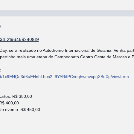
)
Day, será realizado no Autódromo Internacional de Goiânia. Venha parti
de pertinho mais uma etapa do Campeonato Centro Oeste de Marcas e P
:
rms/d/1x9ENQd3d6uEHnhLbos2_9YARifPCveghwmvxpgXBuXg/viewform
scritos: R$ 380,00
: R$ 400,00
 do evento: R$ 450,00