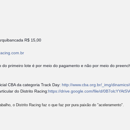
Arquibancada R$ 15,00
racing.com.br
o do primeiro lote é por meio do pagamento e não por meio do preenc
icial CBA da categoria Track Day:
http://www.cba.org.br/_img/dinamics
ticular do Distrito Racing:
https://drive.google.com/file/d/0B7olcYY
abalho, o Distrito Racing faz o que faz por pura paixão do "aceleramento".