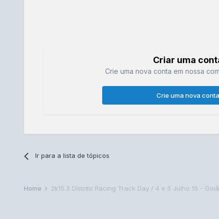
Criar uma cont
Crie uma nova conta em nossa comu
Crie uma nova cont
Ir para a lista de tópicos
Home
2k15.3 Distrito Racing Track Day / 4 e 5 Julho 15 - Goiâ