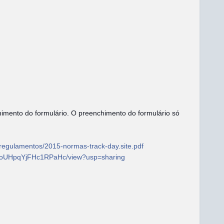
himento do formulário. O preenchimento do formulário só
/regulamentos/2015-normas-track-day.site.pdf
AtSVoUHpqYjFHc1RPaHc/view?usp=sharing