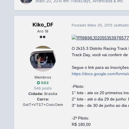
Maio 20, 2015
em
TrackDays, Arrancada & etc
Kiko_DF
Postado
Maio 20, 2015
(editado
Aro 18
O 2k15.3 Distrito Racing Track 
Track Day, você vai conferir 
Segue o link para as Inscrições
https://docs.google.com/fo
Membros
563
-Piloto:
546 posts
1° lote - ate os 20 primeiros in
Cidade:
Brasilia
2° lote - até o dia 29 de junho
Carro:
GolT+VTST+CivicOem
3° lote - de 30 de junho ao dia
-2º Piloto:
R$ 180,00