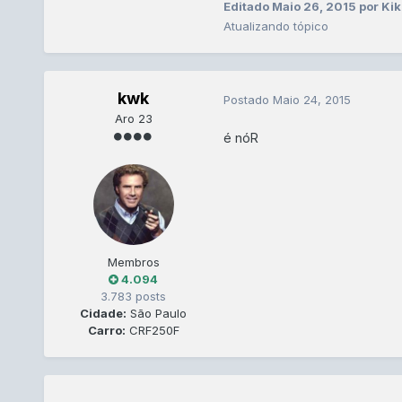
Editado
Maio 26, 2015
por Ki
Atualizando tópico
kwk
Postado
Maio 24, 2015
Aro 23
é nóR
Membros
4.094
3.783 posts
Cidade:
São Paulo
Carro:
CRF250F