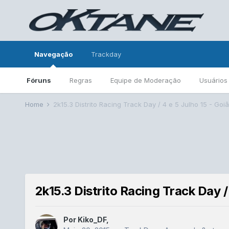
Navegação
Trackday
Fóruns
Regras
Equipe de Moderação
Usuários
Home
2k15.3 Distrito Racing Track Day / 4 e 5 Julho 15 - Goiâ
2k15.3 Distrito Racing Track Day / 
Por
Kiko_DF
,