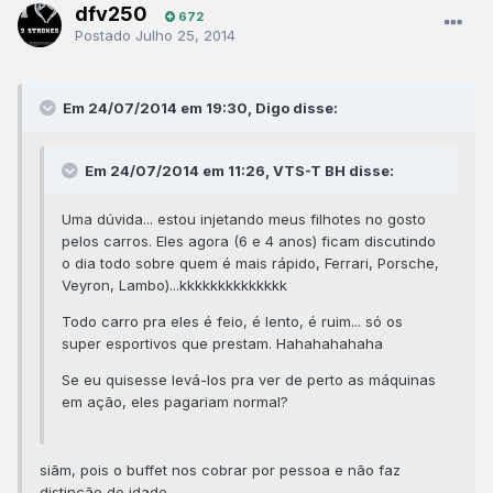
dfv250
672
Postado
Julho 25, 2014
Em 24/07/2014 em 19:30, Digo disse:
Em 24/07/2014 em 11:26, VTS-T BH disse:
Uma dúvida... estou injetando meus filhotes no gosto
pelos carros. Eles agora (6 e 4 anos) ficam discutindo
o dia todo sobre quem é mais rápido, Ferrari, Porsche,
Veyron, Lambo)...kkkkkkkkkkkkkk
Todo carro pra eles é feio, é lento, é ruim... só os
super esportivos que prestam. Hahahahahaha
Se eu quisesse levá-los pra ver de perto as máquinas
em ação, eles pagariam normal?
siãm, pois o buffet nos cobrar por pessoa e não faz
distinção de idade.