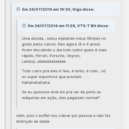
Em 24/07/2014 em 19:30, Digo disse:
Em 24/07/2014 em 11:26, VTS-T BH disse:
Uma dúvida... estou injetando meus filhotes no
gosto pelos carros. Eles agora (6 e 4 anos)
ficam discutindo o dia todo sobre quem é mais
rápido, Ferrari, Porsche, Veyron,
Lambo)...kkkkkkkkkkkkkk
Todo carro pra eles é feio, é lento, é ruim... só
os super esportivos que prestam.
Hahahahahaha
Se eu quisesse levá-los pra ver de perto as
máquinas em ação, eles pagariam normal?
siãm, pois o buffet nos cobrar por pessoa e não faz
distinção de idade.