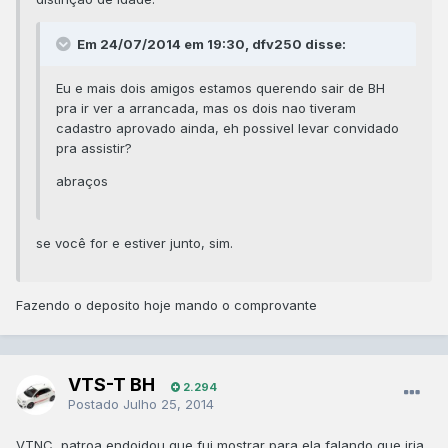
Em 24/07/2014 em 19:30, dfv250 disse:
Eu e mais dois amigos estamos querendo sair de BH
pra ir ver a arrancada, mas os dois nao tiveram
cadastro aprovado ainda, eh possivel levar convidado
pra assistir?
abraços
se você for e estiver junto, sim.
Fazendo o deposito hoje mando o comprovante
VTS-T BH
2.294
Postado
Julho 25, 2014
VTNC, patroa endoidou que fui mostrar para ela falando que iria