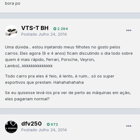
bora po
VTS-T BH
2.294
Postado
Julho 24, 2014
Uma dúvida... estou injetando meus filhotes no gosto pelos
carros. Eles agora (6 e 4 anos) ficam discutindo o dia todo sobre
quem é mais rápido, Ferrari, Porsche, Veyron,
Lambo)...kkkkkkkkkkkkkk
Todo carro pra eles é feio, é lento, é ruim... só os super
esportivos que prestam. Hahahahahaha
Se eu quisesse levá-los pra ver de perto as máquinas em ação,
eles pagariam normal?
dfv250
672
Postado
Julho 24, 2014