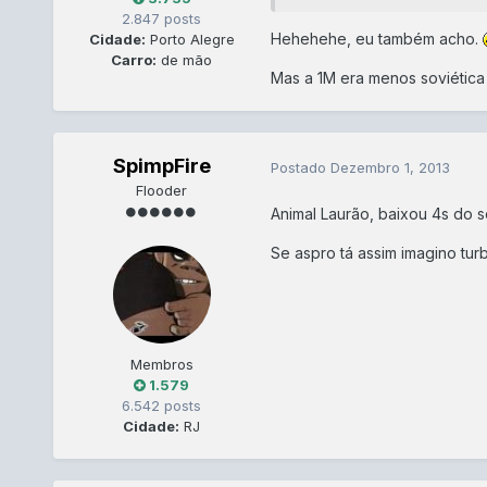
2.847 posts
Hehehehe, eu também acho.
Cidade:
Porto Alegre
Carro:
de mão
Mas a 1M era menos soviética
SpimpFire
Postado
Dezembro 1, 2013
Flooder
Animal Laurão, baixou 4s do 
Se aspro tá assim imagino turb
Membros
1.579
6.542 posts
Cidade:
RJ