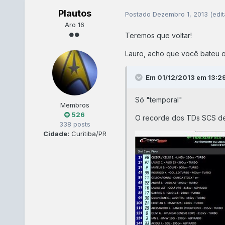
Plautos
Postado
Dezembro 1, 2013
(edi
Aro 16
Teremos que voltar!
Lauro, acho que você bateu o
Em 01/12/2013 em 13:29
Só "temporal"
Membros
526
O recorde dos TDs SCS de 
338 posts
Cidade:
Curitiba/PR