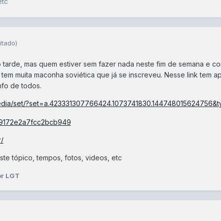
etc
itado)
 tarde, mas quem estiver sem fazer nada neste fim de semana e com
s tem muita maconha soviética que já se inscreveu. Nesse link tem
nfo de todos.
edia/set/?set=a.423331307766424.1073741830.144748015624756&t
/
te tópico, tempos, fotos, videos, etc
or LGT