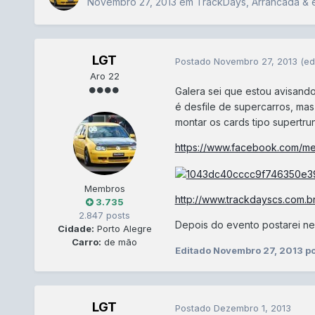
Novembro 27, 2013
em
TrackDays, Arrancada & 
LGT
Postado
Novembro 27, 2013
(ed
Aro 22
Galera sei que estou avisando
é desfile de supercarros, ma
montar os cards tipo supertru
https://www.facebook.com/m
Membros
http://www.trackdayscs.com.br
3.735
2.847 posts
Depois do evento postarei nes
Cidade:
Porto Alegre
Carro:
de mão
Editado
Novembro 27, 2013
p
LGT
Postado
Dezembro 1, 2013