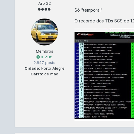
Aro 22
Só "temporal"
O recorde dos TDs SCS de 1.
Membros
3.735
2.847 posts
Cidade:
Porto Alegre
Carro:
de mão