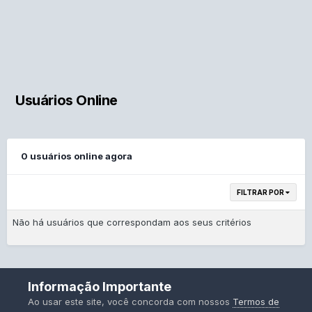
Usuários Online
0 usuários online agora
FILTRAR POR
Não há usuários que correspondam aos seus critérios
Idiomas
Contato
Informação Importante
Powered by Invision Community
Ao usar este site, você concorda com nossos
Termos de